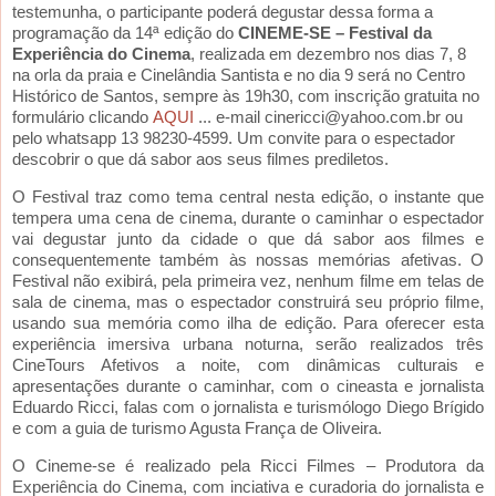
testemunha, o participante poderá degustar dessa forma a
programação da 14
ª edição do
CINEME-SE – Festival da
Experiência do Cinema
, realizada em dezembro nos dias 7, 8
na orla da praia e Cinelândia Santista e no dia 9 será no Centro
Histórico de Santos, sempre às 19h30, com inscrição gratuita no
formulário clicando
AQUI
... e
-mail cinericci@yahoo.com.br ou
pelo whatsapp 13 98230-4599. Um convite para o espectador
descobrir o que dá sabor aos seus filmes prediletos.
O Festival traz como tema central nesta edição, o instante que
tempera uma cena de cinema, durante o caminhar o espectador
vai degustar junto da cidade o que dá sabor aos filmes e
consequentemente também às nossas memórias afetivas. O
Festival não exibirá, pela primeira vez, nenhum filme em telas de
sala de cinema, mas o espectador construirá seu próprio filme,
usando sua memória como ilha de edição. Para oferecer esta
experiência imersiva urbana noturna, serão realizados três
CineTours Afetivos a noite, com dinâmicas culturais e
apresentações durante o caminhar, com o cineasta e jornalista
Eduardo Ricci, falas com o jornalista e turismólogo Diego Brígido
e com a guia de turismo Agusta França de Oliveira.
O Cineme-se é realizado pela Ricci Filmes – Produtora da
Experiência do Cinema, com inciativa e curadoria do jornalista e